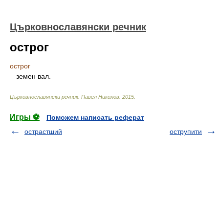
Църковнославянски речник
острог
острог
земен вал.
Църковнославянски речник
.
Павел Николов
.
2015
.
Игры ⚽
Поможем написать реферат
острастший
острупити