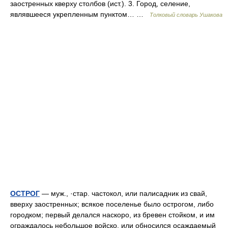
заостренных кверху столбов (ист.). 3. Город, селение,
являвшееся укрепленным пунктом… …
Толковый словарь Ушакова
ОСТРОГ
— муж., ·стар. частокол, или палисадник из свай,
вверху заостренных; всякое поселенье было острогом, либо
городком; первый делался наскоро, из бревен стойком, и им
ограждалось небольшое войско, или обносился осаждаемый