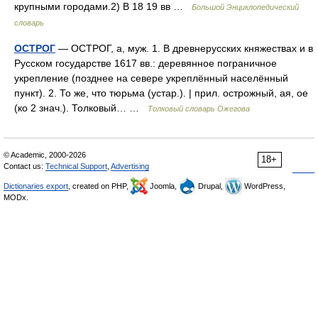
крупными городами.2) В 18 19 вв …
Большой Энциклопедический
словарь
ОСТРОГ
— ОСТРОГ, а, муж. 1. В древнерусских княжествах и в
Русском государстве 1617 вв.: деревянное пограничное
укрепление (позднее на севере укреплённый населённый
пункт). 2. То же, что тюрьма (устар.). | прил. острожный, ая, ое
(ко 2 знач.). Толковый… …
Толковый словарь Ожегова
© Academic, 2000-2026
18+
Contact us:
Technical Support
,
Advertising
Dictionaries export
, created on PHP,
Joomla,
Drupal,
WordPress,
MODx.