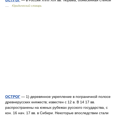
ОСТРОГ
— в России XVIII XIX вв. тюрьма, обнесенная стеной
…
Юридический словарь
ОСТРОГ
— 1) деревянное укрепление в пограничной полосе
древнерусских княжеств; известен с 12 в. В 14 17 вв.
распространены на южных рубежах русского государства, с
кон. 16 нач. 17 вв. в Сибири. Некоторые впоследствии стали